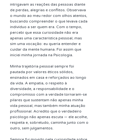
intrigavam as reações das pessoas diante 
de perdas, alegrias e conflitos. Observava 
o mundo ao meu redor com olhos atentos, 
buscando compreender o que levava cada 
indivíduo a ser quem era. Com o tempo, 
percebi que essa curiosidade não era 
apenas uma característica pessoal, mas 
sim uma vocação: eu queria entender e 
cuidar da mente humana. Foi assim que 
iniciei minha jornada na Psicologia.
Minha trajetória pessoal sempre foi 
pautada por valores éticos sólidos, 
ensinados em casa e reforçados ao longo 
da vida. A empatia, o respeito à 
diversidade, a responsabilidade e o 
compromisso com a verdade tornaram-se 
pilares que sustentam não apenas minha 
vida pessoal, mas também minha atuação 
profissional. Acredito que o verdadeiro 
psicólogo não apenas escuta — ele acolhe, 
respeita e, sobretudo, caminha junto com o 
outro, sem julgamentos.
Sempre fui movido pela curiosidade sobre 