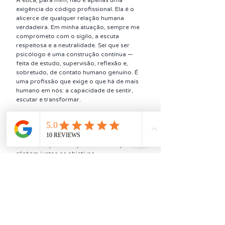
​A ética, para mim, não é apenas uma 
exigência do código profissional. Ela é o 
alicerce de qualquer relação humana 
verdadeira. Em minha atuação, sempre me 
comprometo com o sigilo, a escuta 
respeitosa e a neutralidade. Sei que ser 
psicólogo é uma construção contínua — 
feita de estudo, supervisão, reflexão e, 
sobretudo, de contato humano genuíno. É 
uma profissão que exige o que há de mais 
humano em nós: a capacidade de sentir, 
escutar e transformar.
Valorizo como essenciais na terapia:
* Ética e empatia: o sigilo e acolhimento 
são alicerces do meu trabalho
* Colaboração ativa: paciente e terapeuta 
alinham juntos os objetivos
* Base científica: utilizo técnicas validadas 
por evidências, como reestruturação 
cognitiva, experimentos comportamentais 
e registro de pensamentos
Essa trajetória reforça minha crença de 
que, ao aprender a observar e questionar 