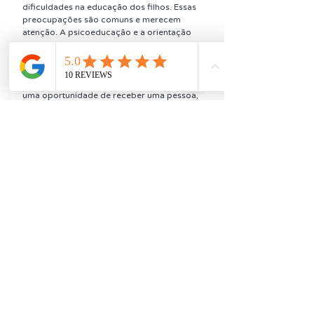
dificuldades na educação dos filhos. Essas 
preocupações são comuns e merecem 
atenção. A psicoeducação e a orientação 
podem ser grandes aliadas para esses pais.
Para mim, ser psicóloga é uma experiência 
extremamente gratificante. Cada sessão é 
uma oportunidade de receber uma pessoa, 
ouvir sua história, não julgar, respeitar e 
acolher. Isso marca o início de uma jornada 
de transformação, onde juntos podemos 
construir uma trajetória em busca de 
evolução, aprendizado e mudança positiva.
Estou aqui para caminhar ao seu lado 
nessa jornada.
FALE COM A DRA. RUTE
VOLTAR