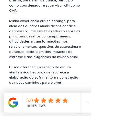
Brasília, para além da clínica, participo 
como coordenador e supervisor clínico no 
CAP.
Minha experiência clínica abrange, para 
além dos quadros atuais de ansiedade e 
depressão, uma escuta e reflexão sobre os 
principais desafios contemporâneos:  
dificuldades e transformações  nos 
relacionamentos, questões de autoestima e 
de sexualidade, além dos impactos do 
estresse e das exigências do mundo atual.
Busco oferecer um espaço de escuta 
atenta e acolhedora, que favoreça a 
elaboração do sofrimento e a construção 
de novos caminhos para o viver.
AGENDE CONSULTA ONLINE
VOLTAR