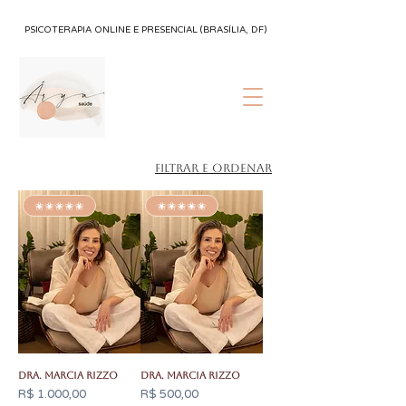
PSICOTERAPIA ONLINE E PRESENCIAL (BRASÍLIA, DF)
Filtrar e ordenar
✬✬✬✬✬
✬✬✬✬✬
Dra. Marcia Rizzo
Dra. Marcia Rizzo
Preço
Preço
R$ 1.000,00
R$ 500,00