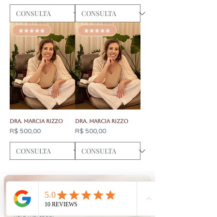
✬✬✬✬✬
✬✬✬✬✬
Dra. Marcia Rizzo
Dra. Marcia Rizzo
Preço
Preço
R$ 500,00
R$ 500,00
CONTATO
AGENDE
Consulta somente com
hora marcada.