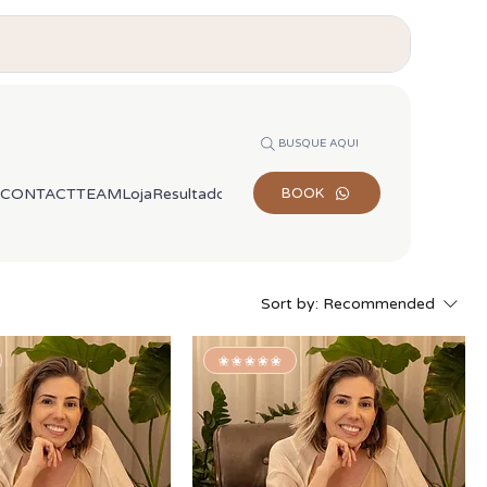
BUSQUE AQUI
CONTACT
TEAM
Loja
Resultados de busca
BOOK
Sort by:
Recommended
✬✬✬✬✬