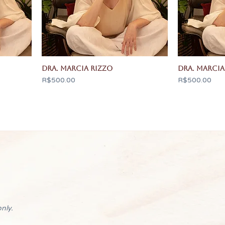
Dra. Marcia Rizzo
Dra. Marcia
Price
Price
R$500.00
R$500.00
nly.