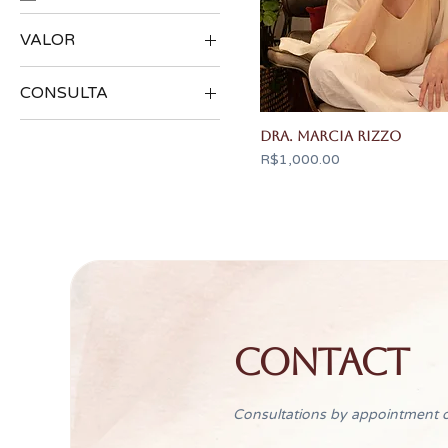
VALOR
CONSULTA
R$500
R$1,000
ONLINE
Dra. Marcia Rizzo
PRESENCIAL
Price
R$1,000.00
CONTACT
Consultations by appointment o