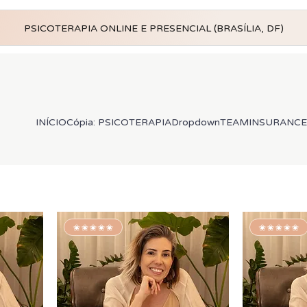
PSICOTERAPIA ONLINE E PRESENCIAL (BRASÍLIA, DF)
INÍCIO
Cópia: PSICOTERAPIA
Dropdown
TEAM
INSURANCE
✬✬✬✬✬
✬✬✬✬✬