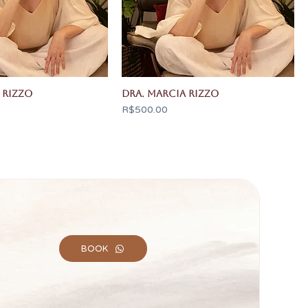
 Rizzo
Dra. Marcia Rizzo
Price
R$500.00
BOOK